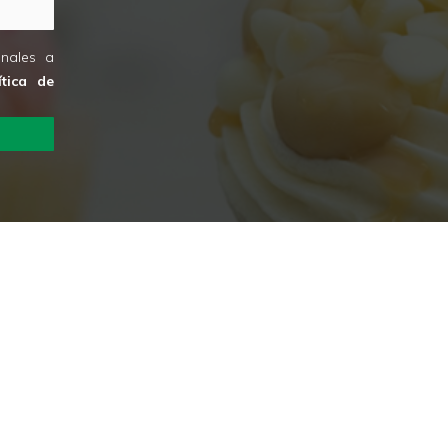
onales a
tica de