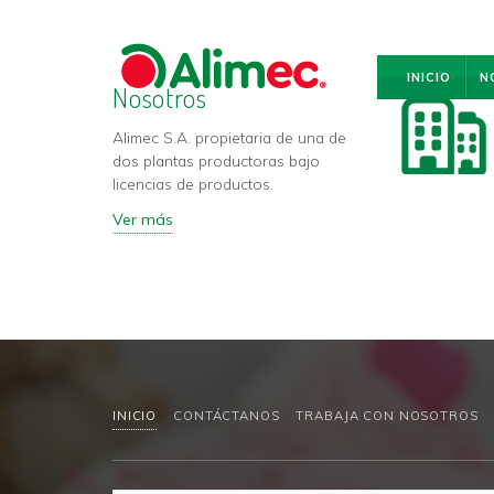
Skip to main content
ALIMEC
S.A.
INICIO
N
Nosotros
Alimec S.A. propietaria de una de
dos plantas productoras bajo
licencias de productos.
Ver más
INICIO
CONTÁCTANOS
TRABAJA CON NOSOTROS