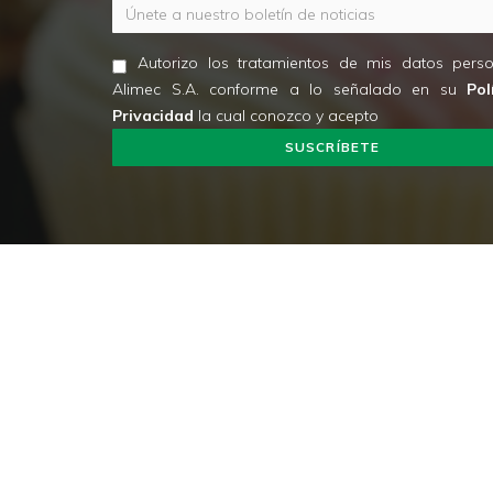
Correo
electrónico
Autorizo los tratamientos de mis datos pers
Alimec S.A. conforme a lo señalado en su
Polí
Privacidad
la cual conozco y acepto