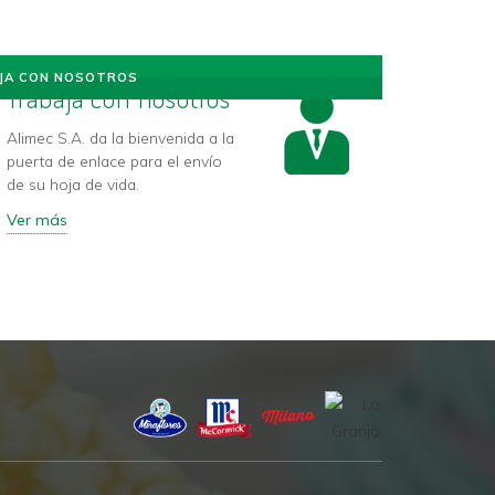
JA CON NOSOTROS
Trabaja con nosotros
Alimec S.A. da la bienvenida a la
puerta de enlace para el envío
de su hoja de vida.
Ver más