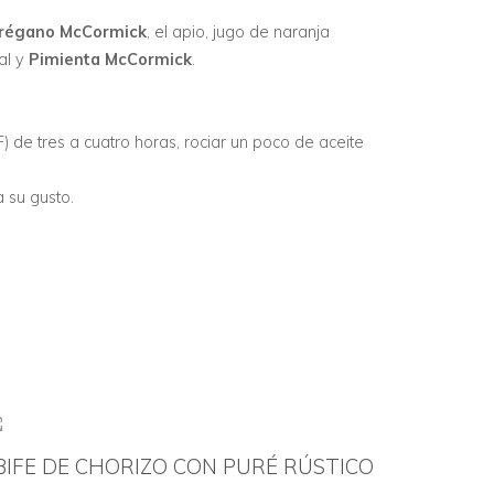
régano McCormick
, el apio, jugo de naranja
sal y
Pimienta McCormick
.
 de tres a cuatro horas, rociar un poco de aceite
a su gusto.
BIFE DE CHORIZO CON PURÉ RÚSTICO