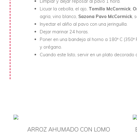
Limpiar y dejar reposar al pavo 1 hora.
Licuar la cebolla, el ajo,
Tomillo McCormick
,
O
agria, vino blanco,
Sazona Pavo McCormick
, 
Inyectar el aliño al pavo con una jeringuilla.
Dejar marinar 24 horas.
Poner en una bandeja al horno a 180º C (350º F)
y orégano.
Cuando este listo, servir en un plato decorado 
N
ARROZ AHUMADO CON LOMO