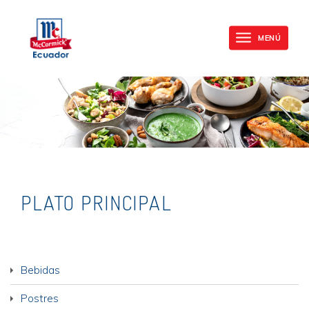
Mc
Skip
Cormick
to
MENÚ
Toggle
main
navigation
content
PLATO PRINCIPAL
Bebidas
Postres