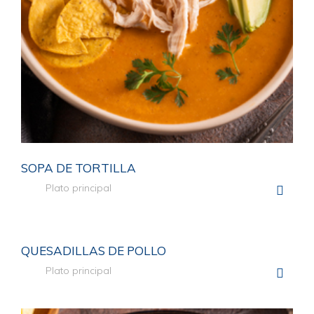
SOPA DE TORTILLA
Plato principal
COMPA
QUESADILLAS DE POLLO
Plato principal
COMPA