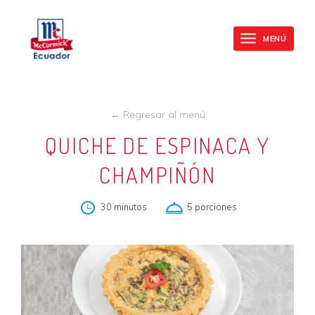
Mc
Skip
Cormick
to
MENÚ
Toggle
main
navigation
content
← Regresar al menú
QUICHE DE ESPINACA Y
CHAMPIÑÓN
30 minutos
5 porciones