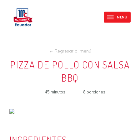
Mc
Skip
Cormick
to
MENÚ
Toggle
main
navigation
content
← Regresar al menú
PIZZA DE POLLO CON SALSA
BBQ
45 minutos
8 porciones
INGREDIENTES