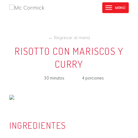
Mc
Skip
Cormick
MENÚ
Toggle
to
navigation
main
content
← Regresar al menú
RISOTTO CON MARISCOS Y
CURRY
30 minutos
4 porciones
INGREDIENTES