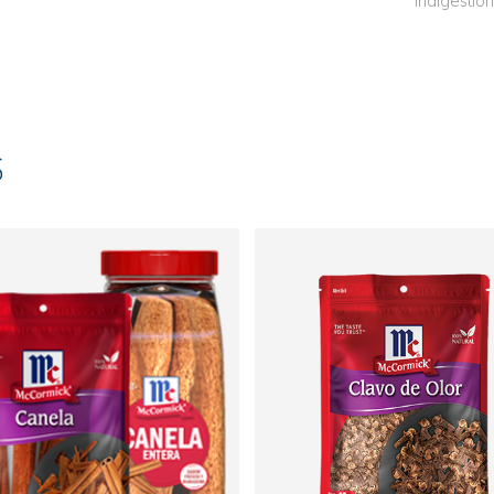
indigestió
S