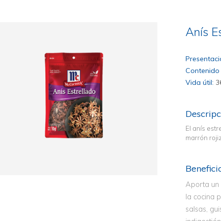
Anís E
Presentaci
Contenido 
Vida útil:
3
Descripc
El anís est
marrón roji
Benefici
Aporta un s
la cocina 
salsas, gui