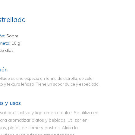
strellado
ón:
Sobre
neto:
10 g
65 días
ión
rellado es una especia en forma de estrella, de color
zo y textura leñosa. Tiene un sabor dulce y especiado.
os y usos
abor distintivo y ligeramente dulce. Se utiliza en
para aromatizar platos y bebidas. Utilizar en
sos, platos de carne y postres. Alivia la