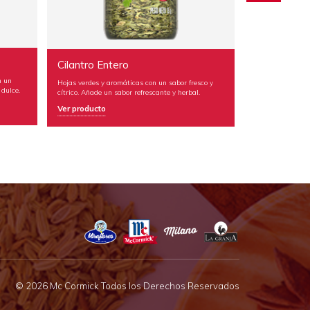
Cilantro Entero
Ajonjolí Entero
Hojas verdes y aromáticas con un sabor fresco y
Semillas pequeñas de color marrón 
cítrico. Añade un sabor refrescante y herbal.
con sabor a nuez y con una textura 
Ver producto
Ver producto
© 2026 Mc Cormick Todos los Derechos Reservados