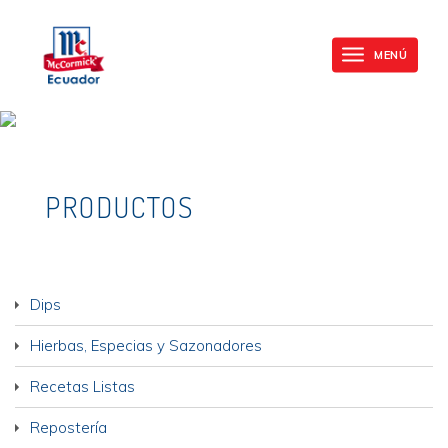
Mc
Skip
Cormick
to
MENÚ
Toggle
main
navigation
content
PRODUCTOS
Dips
Hierbas, Especias y Sazonadores
Recetas Listas
Repostería