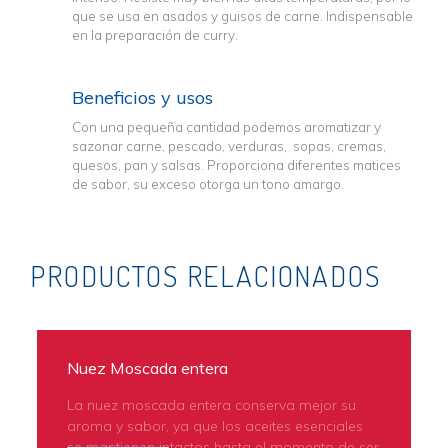
que se usa en asados y guisos de carne. Indispensable
en la preparación de curry.
Beneficios y usos
Con una pequeña cantidad podemos aromatizar y
sazonar carne, pescado, verduras, sopas, cremas,
quesos, pan y salsas. Proporciona diferentes matices
de sabor, su exceso otorga un tono amargo.
PRODUCTOS RELACIONADOS
Nuez Moscada entera
La nuez moscada entera conserva mejor su
aroma y sabor, ya que los aceites esenciales
se mantienen intactos hasta el momento de ser