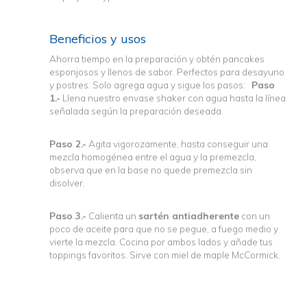
Beneficios y usos
Ahorra tiempo en la preparación y obtén
pancak
es
esponjosos y llenos de sabor.
Perfectos para desayuno
y postres.
Solo agrega agua y sigue los pasos:
Paso
1.-
Llena nuestro
envase
shaker
con agua hasta la línea
señalada según la preparación deseada.
Paso 2.-
Agita
vigorozamente
, hasta conseguir una
mezcla homogénea entre el agua y la
premezcla
,
observa que en la base no quede
premezcla
sin
disolver.
Paso 3.-
Calienta un
sartén antiadherente
con un
poco de aceite para que no se pegue, a fuego medio y
vierte la mezcla. Cocina por ambos lados y añade tus
toppings
favo
ritos. Sirve con miel de maple McCormick.