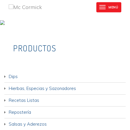
Mc
Skip
Cormick
MENÚ
Toggle
to
navigation
main
content
PRODUCTOS
Dips
Hierbas, Especias y Sazonadores
Recetas Listas
Repostería
Salsas y Aderezos