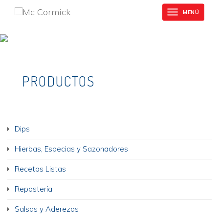
Mc
Skip
Cormick
MENÚ
Toggle
to
navigation
main
content
PRODUCTOS
Dips
Hierbas, Especias y Sazonadores
Recetas Listas
Repostería
Salsas y Aderezos