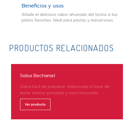
Beneficios y usos
Añade el delicioso sabor ahumado del tocino a tus
platos favoritos. Ideal para pastas y macarrones.
PRODUCTOS RELACIONADOS
Salsa Bechamel
Salsa fácil de preparar, elaborada a base de
leche, harina, pimienta y nuez moscada.
Ver producto