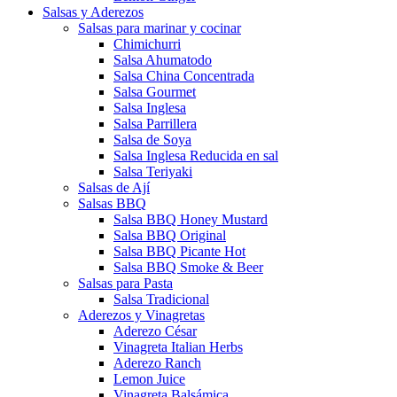
Salsas y Aderezos
Salsas para marinar y cocinar
Chimichurri
Salsa Ahumatodo
Salsa China Concentrada
Salsa Gourmet
Salsa Inglesa
Salsa Parrillera
Salsa de Soya
Salsa Inglesa Reducida en sal
Salsa Teriyaki
Salsas de Ají
Salsas BBQ
Salsa BBQ Honey Mustard
Salsa BBQ Original
Salsa BBQ Picante Hot
Salsa BBQ Smoke & Beer
Salsas para Pasta
Salsa Tradicional
Aderezos y Vinagretas
Aderezo César
Vinagreta Italian Herbs
Aderezo Ranch
Lemon Juice
Vinagreta Balsámica