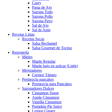
Curry
Pasta de Ajo
Sazona Todo
Sazona Pollo
Sazona Pavo
Sal de Ajo
Sal de Apio
Recetas Listas
Recetas Secas
Salsa Bechamel
Salsa Gourmet de Tocino
Repostería
Mieles
Maple Regular
Maple bajo en azúcar (Light)
Mejoradores
Cremor Tártaro
Premezcla pancakes
Premezcla para Pancakes
Sazonadores Dulces
Cinnamon Sugar
Apple Cinnamon
Vainilla Cinnamon
Pumpkin Pie Spice
Lemon Ginger