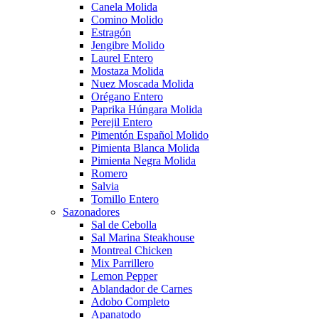
Canela Molida
Comino Molido
Estragón
Jengibre Molido
Laurel Entero
Mostaza Molida
Nuez Moscada Molida
Orégano Entero
Paprika Húngara Molida
Perejil Entero
Pimentón Español Molido
Pimienta Blanca Molida
Pimienta Negra Molida
Romero
Salvia
Tomillo Entero
Sazonadores
Sal de Cebolla
Sal Marina Steakhouse
Montreal Chicken
Mix Parrillero
Lemon Pepper
Ablandador de Carnes
Adobo Completo
Apanatodo