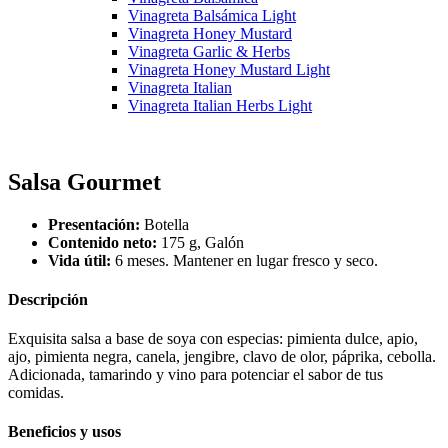
Vinagreta Balsámica Light
Vinagreta Honey Mustard
Vinagreta Garlic & Herbs
Vinagreta Honey Mustard Light
Vinagreta Italian
Vinagreta Italian Herbs Light
Salsa Gourmet
Presentación:
Botella
Contenido neto:
175 g, Galón
Vida útil:
6 meses. Mantener en lugar fresco y seco.
Descripción
Exquisita salsa a base de soya con especias: pimienta dulce, apio,
ajo, pimienta negra, canela, jengibre, clavo de olor, páprika, cebolla.
Adicionada, tamarindo y vino para potenciar el sabor de tus
comidas.
Beneficios y usos