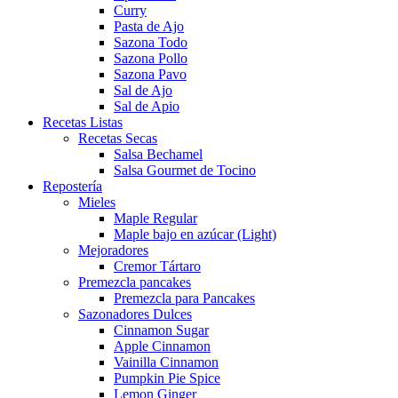
Curry
Pasta de Ajo
Sazona Todo
Sazona Pollo
Sazona Pavo
Sal de Ajo
Sal de Apio
Recetas Listas
Recetas Secas
Salsa Bechamel
Salsa Gourmet de Tocino
Repostería
Mieles
Maple Regular
Maple bajo en azúcar (Light)
Mejoradores
Cremor Tártaro
Premezcla pancakes
Premezcla para Pancakes
Sazonadores Dulces
Cinnamon Sugar
Apple Cinnamon
Vainilla Cinnamon
Pumpkin Pie Spice
Lemon Ginger