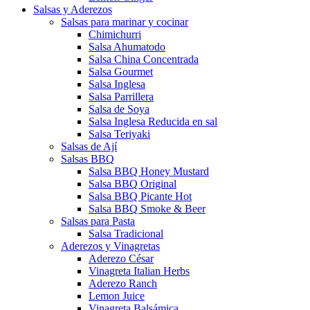
Salsas y Aderezos
Salsas para marinar y cocinar
Chimichurri
Salsa Ahumatodo
Salsa China Concentrada
Salsa Gourmet
Salsa Inglesa
Salsa Parrillera
Salsa de Soya
Salsa Inglesa Reducida en sal
Salsa Teriyaki
Salsas de Ají
Salsas BBQ
Salsa BBQ Honey Mustard
Salsa BBQ Original
Salsa BBQ Picante Hot
Salsa BBQ Smoke & Beer
Salsas para Pasta
Salsa Tradicional
Aderezos y Vinagretas
Aderezo César
Vinagreta Italian Herbs
Aderezo Ranch
Lemon Juice
Vinagreta Balsámica