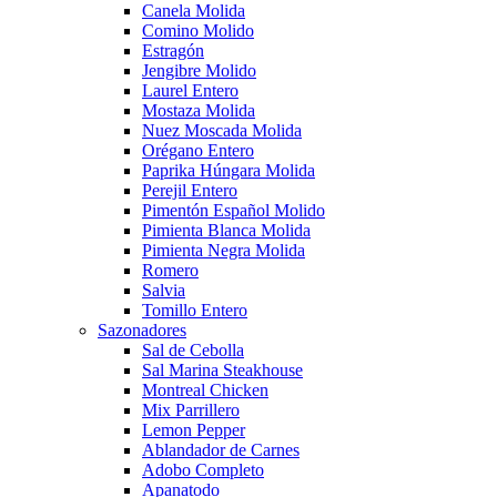
Canela Molida
Comino Molido
Estragón
Jengibre Molido
Laurel Entero
Mostaza Molida
Nuez Moscada Molida
Orégano Entero
Paprika Húngara Molida
Perejil Entero
Pimentón Español Molido
Pimienta Blanca Molida
Pimienta Negra Molida
Romero
Salvia
Tomillo Entero
Sazonadores
Sal de Cebolla
Sal Marina Steakhouse
Montreal Chicken
Mix Parrillero
Lemon Pepper
Ablandador de Carnes
Adobo Completo
Apanatodo