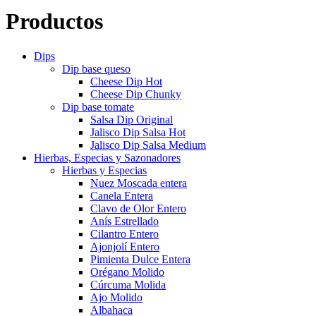
Productos
Dips
Dip base queso
Cheese Dip Hot
Cheese Dip Chunky
Dip base tomate
Salsa Dip Original
Jalisco Dip Salsa Hot
Jalisco Dip Salsa Medium
Hierbas, Especias y Sazonadores
Hierbas y Especias
Nuez Moscada entera
Canela Entera
Clavo de Olor Entero
Anís Estrellado
Cilantro Entero
Ajonjolí Entero
Pimienta Dulce Entera
Orégano Molido
Cúrcuma Molida
Ajo Molido
Albahaca